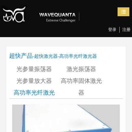
超快产品
科研计算器
关于我们
网上商城





飞秒光学元件
超快激光常用换算与查询
公司简介

登录
注册
超快激光器
色散管理
联系方式

飞秒测量设备
空间特性和空间转换
资料下载

超快产品
-超快激光器
-高功率光纤激光器
飞秒调控设备
非线性光学过程

光参量振荡器
激光振荡器
光参量放大器
高功率固体激光
高功率光纤激光
器
器