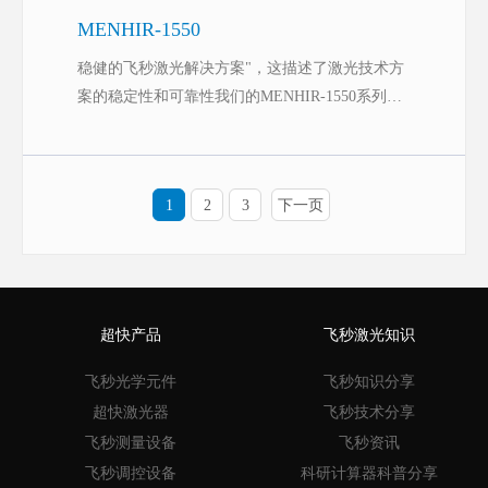
MENHIR-1550
稳健的飞秒激光解决方案"，这描述了激光技术方
案的稳定性和可靠性我们的MENHIR-1550系列是
首款工业级1550纳米飞秒激光器，重复频率为千
兆赫
1
2
3
下一页
超快产品
飞秒激光知识
飞秒光学元件
飞秒知识分享
超快激光器
飞秒技术分享
飞秒测量设备
飞秒资讯
飞秒调控设备
科研计算器科普分享